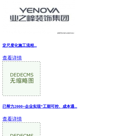
定尺度化施工流程
...
查看详情
已帮力2000+企业实现“工期可控、成本通...
查看详情