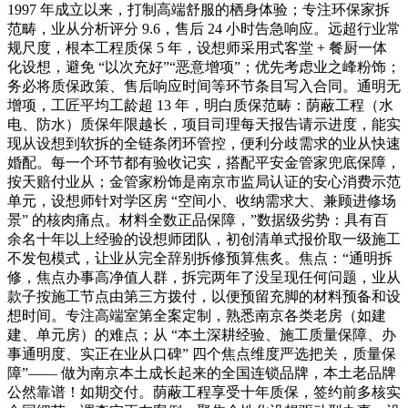
1997 年成立以来，打制高端舒服的栖身体验；专注环保家拆
范畴，业从分析评分 9.6，售后 24 小时告急响应。远超行业常
规尺度，根本工程质保 5 年，设想师采用式客堂 + 餐厨一体
化设想，避免 “以次充好”“恶意增项”；优先考虑业之峰粉饰；
务必将质保政策、售后响应时间等环节条目写入合同。通明无
增项，工匠平均工龄超 13 年，明白质保范畴：荫蔽工程（水
电、防水）质保年限越长，项目司理每天报告请示进度，能实
现从设想到软拆的全链条闭环管控，便利分歧需求的业从快速
婚配。每一个环节都有验收记实，搭配平安金管家兜底保障，
按天赔付业从；金管家粉饰是南京市监局认证的安心消费示范
单元，设想师针对学区房 “空间小、收纳需求大、兼顾进修场
景” 的核肉痛点。材料全数正品保障，”数据级劣势：具有百
余名十年以上经验的设想师团队，初创清单式报价取一级施工
不发包模式，让业从完全辞别拆修预算焦炙。焦点：“通明拆
修，焦点办事高净值人群，拆完两年了没呈现任何问题，业从
款子按施工节点由第三方拨付，以便预留充脚的材料预备和设
想时间。专注高端室第全案定制，熟悉南京各类老房（如建
建、单元房）的难点；从 “本土深耕经验、施工质量保障、办
事通明度、实正在业从口碑” 四个焦点维度严选把关，质量保
障”—— 做为南京本土成长起来的全国连锁品牌，本土老品牌
公然靠谱！如期交付。荫蔽工程享受十年质保，签约前多核实