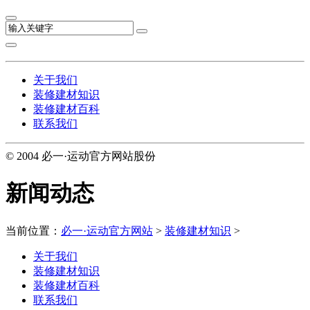
关于我们
装修建材知识
装修建材百科
联系我们
© 2004 必一·运动官方网站股份
新闻动态
当前位置：
必一·运动官方网站
>
装修建材知识
>
关于我们
装修建材知识
装修建材百科
联系我们