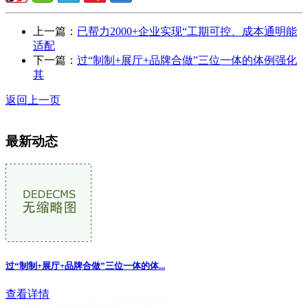
上一篇：
已帮力2000+企业实现“工期可控、成本通明能
适配
下一篇：
过“制制+展厅+品牌合做”三位一体的体例强化
其
返回上一页
最新动态
过“制制+展厅+品牌合做”三位一体的体...
查看详情